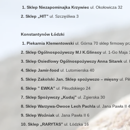
1. Sklep Niezapominajka Krzywiec
ul. Okołowicza 32
2. Sklep „HIT”
ul. Szczęśliwa 3
Konstantynów Łódzki
1. Piekarnia Klementowski
ul. Górna 70 sklep firmowy pr
2. Sklep Ogólnospożywczy M.I K.Glinscy
ul. 1-Go Maja 
3. Sklep Osiedlowy Ogólnospożywczy Anna Sitarek
ul.
4. Sklep Jamir-food
ul. Lutomierska 40
5. Sklep Zakolski Jan. Sklep spożywczo – mięsny
ul. Pi
6. Sklep ” EWKA”
ul. Piłsudskiego 24
7. Sklep Spożywczy „Kudaj”
ul. Zgierska 30
8. Sklep Warzywa-Owoce Lech Pachla
ul. Jana Pawła II 
9. Sklep Woźniak
ul. Jana Pawła II 6
10. Sklep „RARYTAS”
ul. Łódzka 16