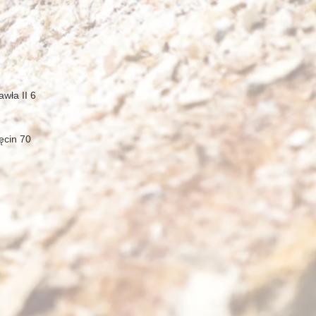
awła II 6
ięcin 70