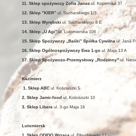
11. Sklep spożywczy Zofia Janas
ul. Kopernika 37
12. Sklep ”KIER”
ul. Sucharskiego 1/3
13. Sklep Wyrębski
ul. Sucharskiego 8 E
14. Sklep „U Agi”
ul. Lutomierska 106
15. Sklep Spożywczy „Baśki” Spółka Cywilna
ul. Jana P
16. Sklep Ogólnospożywczy Ewa 1-go
ul. Maja 13 A
17. Sklep Spożywczo-Przemysłowy
„Rodzinny”
ul. Nies
Kazimierz
1. Sklep ABC
ul. Kościuszki 5
2. Sklep Jamir-food
ul. Kościuszki 10
3. Sklep Libera
ul. 3-go Maja 16
Lutomiersk
1. Sklep ODIDO Wrząca
ul. Piłsudskiego 27