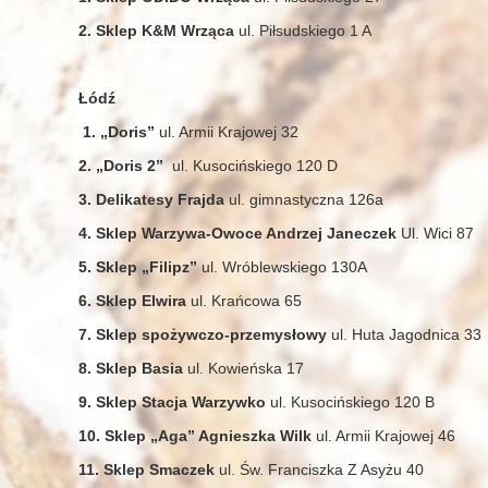
2. Sklep K&M Wrząca
ul. Piłsudskiego 1 A
Łódź
1. „Doris”
ul. Armii Krajowej 32
2. „Doris 2”
ul. Kusocińskiego 120 D
3. Delikatesy Frajda
ul. gimnastyczna 126a
4. Sklep Warzywa-Owoce Andrzej Janeczek
Ul. Wici 87
5. Sklep „Filipz”
ul. Wróblewskiego 130A
6. Sklep Elwira
ul. Krańcowa 65
7. Sklep spożywczo-przemysłowy
ul. Huta Jagodnica 33
8. Sklep Basia
ul. Kowieńska 17
9. Sklep Stacja Warzywko
ul. Kusocińskiego 120 B
10. Sklep „Aga” Agnieszka Wilk
ul. Armii Krajowej 46
11. Sklep Smaczek
ul. Św. Franciszka Z Asyżu 40