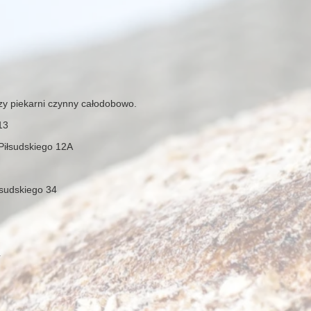
zy piekarni czynny całodobowo.
13
 Piłsudskiego 12A
łsudskiego 34
4