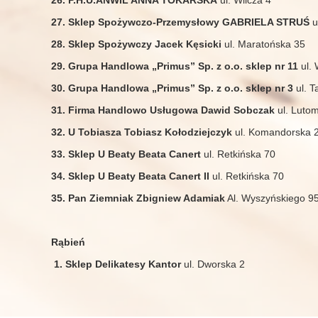
26. P.H.U.ANWIL ANNA TOKARSKA
ul. Wilcza 4
27. Sklep Spożywczo-Przemysłowy GABRIELA STRUŚ
u
28. Sklep Spożywczy Jacek Kęsicki
ul. Maratońska 35
29. Grupa Handlowa „Primus” Sp. z o.o. sklep nr 11
ul. 
30. Grupa Handlowa „Primus” Sp. z o.o. sklep nr 3
ul. T
31. Firma Handlowo Usługowa Dawid Sobczak
ul. Lutom
32. U Tobiasza Tobiasz Kołodziejczyk
ul. Komandorska 
33. Sklep U Beaty Beata Canert
ul. Retkińska 70
34. Sklep U Beaty Beata Canert II
ul. Retkińska 70
35. Pan Ziemniak Zbigniew Adamiak
Al. Wyszyńskiego 9
Rąbień
1. Sklep Delikatesy Kantor
ul. Dworska 2