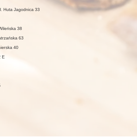
l. Huta Jagodnica 33
Wileńska 38
atrzańska 63
ierska 40
2 E
5