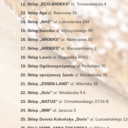
12. Sklep „ECO-ARDEKS”
ul. Tomaszewicza 4
13. Sklep Aga
ul. Balonowa 39
14. Sklep „MAD”
ul. Lutomierska 144
15. Sklep Karotka
ul. Wyszyńskiego 95
16. Sklep „ARDEKS”
ul. Nastrojowa 50
17. Sklep „ARDEKS”
ul. Marusarzówny 2
18. Sklep Laurix
ul. Rzgowska 80/82
19. Sklep Ogólnospożywczy
ul. Retkińska 70
20. Sklep spożywczy Jacek
ul. Maratońska 35
21. Sklep „ESSEN-LAND”
ul. Wileńska 38
22. Sklep „Solo”
ul. Wioślarska 9 A
23. Sklep „MATUS”
ul. Chmielewskiego 37/16 B
24. Sklep „WIM”
ul. Jaracza 5
25. Sklep Dorota Kokońska „Doris”
ul. Łusowińskiego 1